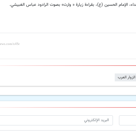
اء، الإمام الحسين (ع)، بقراءة زيارة « وارث» بصوت الرادود عباس الغبيشي.
الزوار العرب