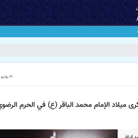
٣٠ يوليو ٢٠٢٥ - ١٠:٢٤
رى میلاد الإمام محمد الباقر (ع) في الحرم الرضو
 الباقر