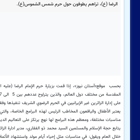
الرضا (ع)، تراهم يطوفون حول حرم شمس الشموس(ع).
بحسب موقع«آستان نيوز»، إذا قمت بزيارة حرم الإمام الرضا (عليه الس
على إدارة الزائرین غیر الإیرانیین في الحرم الرضوي الشریف تنفيذها وفقا
یعتبر الأطفال واليافعون المخاطب الرئیس لهذه البرامج الخاصة، والتي ت
مناسبات مختلفة، ومعظم هذه البرامج لها نهج یرتکز على التعاليم الد
یتابع حجة الإسلام والمسلمین السيد محمد ذو الفقاري، مدير ادارة الزائر
خلال العام ويقول: في مناسبات مثل إحياء أيام مولد واستشهاد الأئم