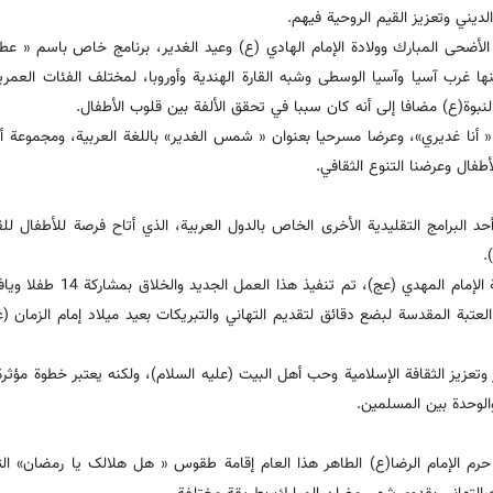
ديني وتعزيز القيم الروحية فيهم.
أضحى المبارك وولادة الإمام الهادي (ع) وعيد الغدير، برنامج خاص باسم « عطر 
 غرب آسيا وآسيا الوسطى وشبه القارة الهندیة وأوروبا، لمختلف الفئات العمري
نبوة(ع) مضافا إلى أنه كان سببا في تحقق الألفة بین قلوب الأطفال.
 « أنا غديري»، وعرضا مسرحيا بعنوان « شمس الغدير» باللغة العربية، ومجموعة أن
ال وعرضنا التنوع الثقافي.
حد البرامج التقليدية الأخرى الخاص بالدول العربية، الذي أتاح فرصة للأطفال للق
.
وشرح تفاصيل هذه المراسم قائلا: بمناسبة ذكرى ميلاد منقذ الإنسانية ا
 العتبة المقدسة لبضع دقائق لتقدیم التهاني والتبریکات بعيد ميلاد إمام الزمان 
تعزیز الثقافة الإسلامية وحب أهل البيت (عليه السلام)، ولكنه یعتبر خطوة مؤثرة 
والوحدة بين المسلمین.
د حرم الإمام الرضا(ع) الطاهر هذا العام إقامة طقوس « هل هلالک یا رمضان» الت