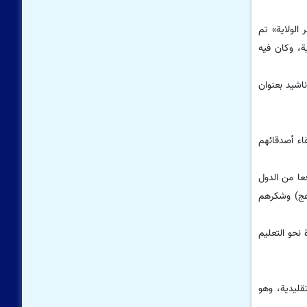
الولایة» تم
ة، وكان فيه
اشید بعنوان
اء أصدقائهم
لإمام المهدي (عج)، تم تنفيذ هذا العمل الجديد والخلاق بمشاركة 14 طفلا ويافعا من الدول
(عج) وشكرهم
نحو التعليم
قليدية، وهو