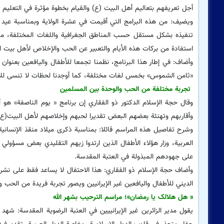
أجل تعريفهم بتعاليم أهل البيت (ع) والقیام بخطوة مؤثرة في التعليم ال
ویضیف: من هذه البرامج التي أقيمت في عشرة الولاية وبمناسبة عيد ال
تنفيذه بشكل مستقل حسب المناطق الجغرافیة واللغات المختلفة، منها
استفادة من بركات هذه الأيام والتعبير عن الحب والإخلاص لأهل بیت ال
وأضاف: في إطار هذا البرنامج، نظمنا تجمعا للأطفال واليافعين بعنوان
«ثامن الشموس» بخمس لغات مختلفة، كما أوجدنا لحظات لا تنسى للأطف
تجربة مختلفة من الحب والوحدة بين المسلمين
وقال حجة الإسلام الدکتور ذو الفقاري إن برنامج « یوم الناصفة» هو أ
وأقاربهم وتهنئة بعضهم البعض تقديرا لحبهم وإخلاصهم لأهل البيت(ع)
العربية، وزار هؤلاء الأطفال الذين ارتدوا زیهم التقلیدي بعض مسؤولي
على جهودهم المبذولة في العتبة المقدسة.
وأضاف حجة الإسلام ذو الفقاري: هذا الاحتفال لا يساعد فقط على نشر و
الديني للأطفال واليافعين غير الإيرانيين ويصور تجربة فريدة من الحب 
« هل هلالک یا رمضان»؛ مراسم الترحیب بشهر الله
يقول مدير الزائرین غیر الإیرانییین في العتبة الرضوية المقدسة: شه