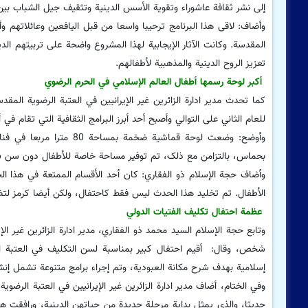
إلى نشر ثقافة عاشوراء وتقوية الأسس الدينية وتثقيف جيل الشباب بين ال
وأضاف: لاقى هذا البرنامج ترحيبا واسعا من قبل اليافعين وعائلاتهم وأ
المقدسة. وكانت الآثار الإيجابية لهذا المشروع واضحة على تربیتهم الد
تعزيز الروح الدينية والمذهبیة لأطفالهم.
أكبر لوحة رسمها أطفال العالم الإسلامي في الحرم الرضوي
كما تحدث مدير ادارة الزائرین غير الإيرانيين في العتبة الرضوية ال
للعام الثاني على التوالي وأصبح أحد أبرز البرامج الثقافية التي تقام في أ
بحماس، بالتزامن مع ذلک، تم توفير مساحة خاصة للأطفال دون سن 6 سنوات حتى يتمكنوا من الرسم مع الآخرین.
وأضاف حجة الإسلام ذو الفقاري: كان أحد الأقسام الممتعة في هذا الح
الأطفال. تم تخلید هذا الحدث ليس فقط كاحتفال، ولكن أيضا كرمز لت
عظمة احتفال تکلیف الفتیات الدولي
وتابع حجة الإسلام السيد محمد ذو الفقاري، مدير ادارة الزائرین غير 
إسلامية بهدف شرح مكانة العبودية، وتم إجراء برامج متنوعة تشمل إنشاد
وفي الختام، أضاف مدير ادارة الزائرین غير الإيرانيين في العتبة الرضوي
حديثا، والذي یمثل بداية مرحلة جديدة من حياتهن الدينية، ورافقت ه