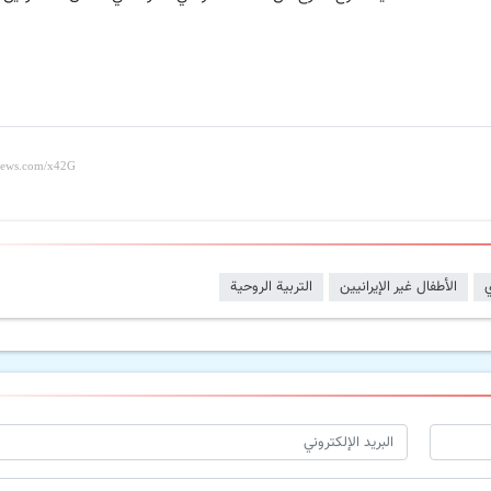
ي
الأطفال غیر الإیرانیین
التربیة الروحیة