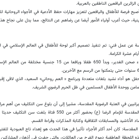
زائرین اليافعين الناطقين بالعربية.
صبح فرصة للأطفال واليافعين لتعزيز مهارات حفظ الأدعیة في الأجواء الروحانية لل
ينية، حيث أعرب أولياء الأمور أيضا عن رضاهم عن النتائج، مما يدل على نجاح هذا
مقدسة عن عمل فني: تم تنفيذ تصميم أكبر لوحة للأطفال في العالم الإسلامي في ا
یام عشرة الکرامة.
وأوضح: وضعت لوحة قماشية ضخمة بمساحة 80 مترا مربعا في فناء صحن الغدير، وبدأ 650 طفلا ويافعا من 15 ج
فل هو أداء نشيد بلغات متعددة وبرنامج « العم روحاني» السعید، الذي لاقى إقبال
ضامن ووحدة الأطفال المسلمين في ظل الحرم الرضوي الشریف.
الإيرانيين في العتبة الرضوية المقدسة، مشیرا إلى أن بلوغ سن التکلیف من أهم مر
 الأناشید والمسابقات الثقافية وكتابة المذكرات وقراءة القسم.
ة المقدسة: كان أحد أكثر الأجزاء تأثیرا في هذا الحدث هو إهداء تاج العبودية للفت
ذه اللحظة العاطفية دموع الفرح من العائلات، والتي حفرت في أذهان المشاركين