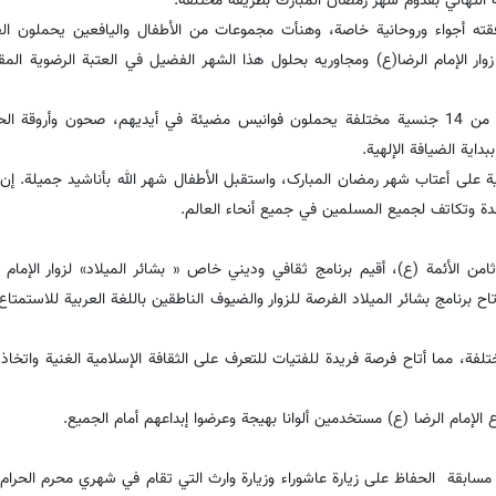
 التهاني بقدوم شهر رمضان المبارك بطريقة مختلفة.
افقته أجواء وروحانية خاصة، وهنأت مجموعات من الأطفال واليافعين يحملون ا
 الإمام الرضا(ع) ومجاوريه بحلول هذا الشهر الفضیل في العتبة الرضوية الم
وتابع حجة الإسلام ذو الفقاري: في هذا الحفل، عبر 40 طفلا ويافعا من 14 جنسية مختلفة يحملون فوانيس مضیئة في أيديهم، صحون و
اية الضیافة الإلهیة.
نية علی أعتاب شهر رمضان المبارک، واستقبل الأطفال شهر الله بأناشید جميلة. إن
ة وتکاتف لجميع المسلمين في جميع أنحاء العالم.
امن الأئمة (ع)، أقيم برنامج ثقافي وديني خاص « بشائر المیلاد» لزوار الإمام 
اح برنامج بشائر المیلاد الفرصة للزوار والضيوف الناطقين باللغة العربية للاستمتا
برامج المؤثرة حفل تکلیف فتيات من 15 جنسية مختلفة، مما أتاح فرصة فريدة للفتيات للتعرف على الثقافة الإسلامية الغنية
ة أن مسابقة الحفاظ علی زیارة عاشوراء وزیارة وارث التي تقام في شهري محرم الحر