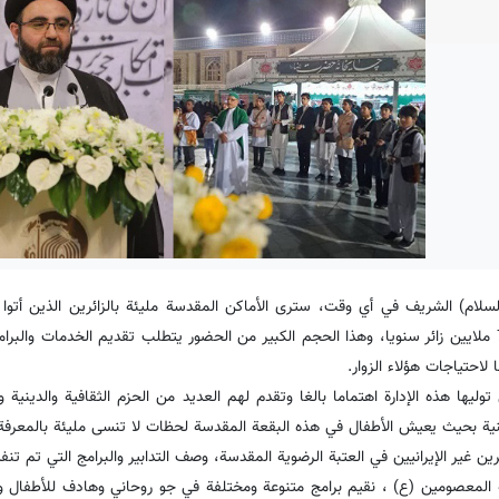
لام) الشریف في أي وقت، ستری الأماكن المقدسة مليئة بالزائرین الذين أتوا لز
المقدسة من مختلف دول العالم، والذين يتراوح عددهم بين 5 الی 7 ملايين زائر سنويا، وهذا الحجم الكبير من الحضور يتطلب تقديم الخدما
 لاحتياجات هؤلاء الزوار.
ولیها هذه الإدارة اهتماما بالغا وتقدم لهم العديد من الحزم الثقافية والدينية و
ينية بحيث يعيش الأطفال في هذه البقعة المقدسة لحظات لا تنسى ملیئة بالمعرفة 
ین غير الإيرانيين في العتبة الرضوية المقدسة، وصف التدابير والبرامج التي تم تنف
ة المعصومین (ع) ، نقیم برامج متنوعة ومختلفة في جو روحاني وهادف للأطفال و