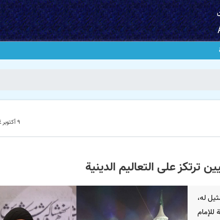
٩ أكتوبر ٢٠٢٤ - ١٢:٣٦
نيين ترتكز على التعاليم الدينية
ثیل له،
 للإمام