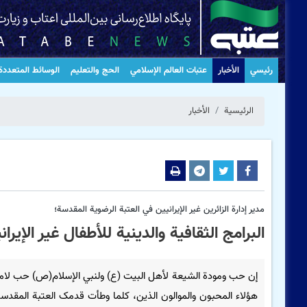
رئيسي
الأخبار
عتبات العالم الإسلامي
الحج والتعليم
الوسائط المتعددة
الرئيسية
الأخبار
مدير إدارة الزائرین غیر الإیرانیین في العتبة الرضویة المقدسة؛
البرامج الثقافية والدينية للأطفال غير الإيرا
إن حب ومودة الشيعة لأهل البيت (ع) ولنبي الإسلام(ص) حب لام
هؤلاء المحبون والموالون الذين، كلما وطأت قدمک العتبة المقدسة