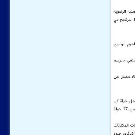
عتبة الرضویة
 البرنامج في
لحرم الرضوي
نسية مختلفة من العالم الإسلامي بالرسم
ا ممتازا من
احل حياة كل
شخص، وقال: أقيم احتفال کبیر بمناسبة لسن التکلیف في العتبة المقدسة للإمام الرضا (ع) بحضور أكثر من 550 فتاة بلغت سن التکلیف حديثا من 17 دولة
يات المکلفات
 كذكرى حلوة