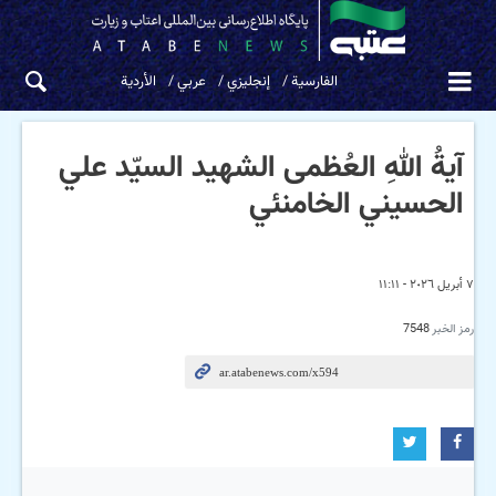
الفارسية
إنجليزي
عربي
الأردية
آيةُ اللهِ العُظمى الشهيد السيّد علي
الحسيني الخامنئي
٧ أبريل ٢٠٢٦ - ١١:١١
رمز الخبر
7548